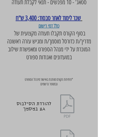
סטאג' - 10 מפגשים - תנאי לקבלת תעודה
שכר לימוד לאחר סבסוד: 3,400 ש"ח
כולל דמי רישום
בסוף הקורס תקבלו תעודה מקצועית של
מדריך/ת כדורסל מוסמך/ת ומגיש עזרה ראשונה
המוכרת על ידי מנהל הספורט ומאפשרת שילוב
במועדונים ואגודות ספורט
*פתיחת הקורס מותנת באישור מינהל הספורט
ובמספר נרשמים
להורדת הסילבוס
גע במסמך