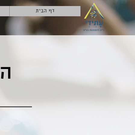
דף הבית
הת