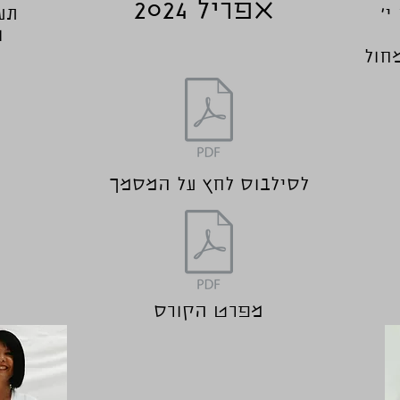
אפריל 2024
תע
ו
חול
לסילבוס לחץ על המסמך
מפרט הקורס