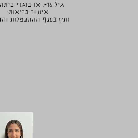
'גיל 16+, או בוגרי כיתה י
אישור בריאות
ותק בענף ההתעמלות והמ