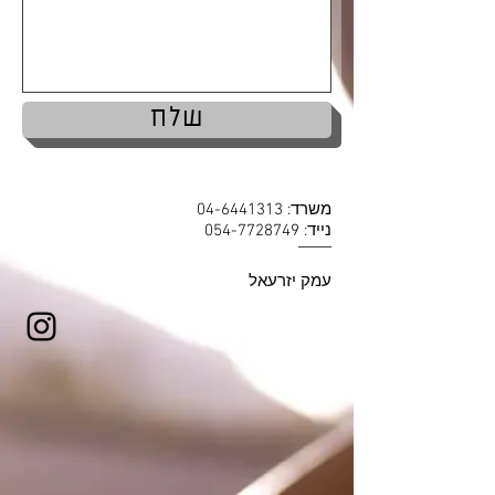
שלח
משרד:
04-6441313
נייד:
054-7728749
עמק יזרעאל