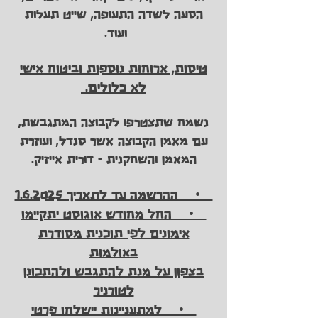
הסעה לשדה התעופה, שייט תעלות
ועוד.
טיסות, ארוחות נוספות וביטוח אישי
לא כלולים.
נשמח שתצטרפו לקבוצה המתגבשת,
עם מאמן הקבוצה אשר סנדל, ועוזרת
המאמן והשחקנית - דורית אייזיק.
• ההרשמה עד לתאריך 1.6.2025
• החל מחודש אוגוסט יתקיימו
אימונים לפי תוכנית מסודרת
באולמות
בצפון על מנת להתגבש ולהתכונן
לטורניר
• למתעניינות יישלחו פרטי