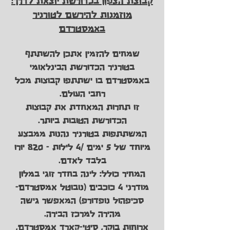
מוזמנות להירשם לטורניר
באמסטרדם
שמחים להזמין אתכן להשתתף
בטורניר הכדורשת הבינלאומי
באמסטרדם בו ישתתפו קבוצות מכל
רחבי העולם.
זו תחרות המאחדת את קבוצות
הכדורשת הטובות ביותר.
המשתתפות בטורניר נהנות ממבצע
מיוחד של 5 ימים /4 לילות - 820 יורו
בלבד לאדם.
המחיר כולל: לינה בחדר זוגי במלון
מודרני 4 כוכבים (נובוטל אמסטרדם-
סכיפהול נופדורפ) המאפשר גישה
מהירה למרכז הבירה.
ארוחות בוקר, סיטי-קארד אמסטרדם,