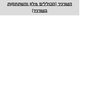
הטורניר (הכוללים מלון והשתתפות
בטורניר)
לפרטים נוספים:
אשר - 050-5650485
דורית - 052-8766795
להרשמה